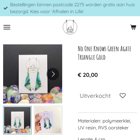
Bestellingen binnen postcode 2275 worden gratis aan huis
Ga
bezorgd. Kies voor ‘Afhalen in Lille’.
direct
naar
de
hoofdinhoud
No One Knows Green Agate
Triangle Gold
€ 20,00
Uitverkocht
Materialen: polymeerklei,
UV resin, RVS oorsteker
Lengte: 6 cm