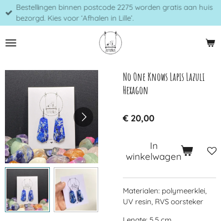
Bestellingen binnen postcode 2275 worden gratis aan huis
Ga
bezorgd. Kies voor ‘Afhalen in Lille’.
direct
naar
de
hoofdinhoud
No One Knows Lapis Lazuli
Hexagon
€ 20,00
In
winkelwagen
Materialen: polymeerklei,
UV resin, RVS oorsteker
Lengte: 5,5 cm