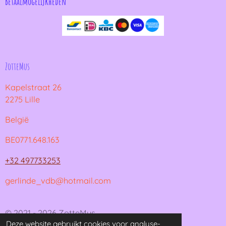
Betaalmogelijkheden
ZotteMus
Kapelstraat 26
2275 Lille
België
BE0771.648.163
+32 497733253
gerlinde_vdb@hotmail.com
© 2021 - 2026 ZotteMus
Deze website gebruikt cookies voor analyse-
Powered by
JouwWeb