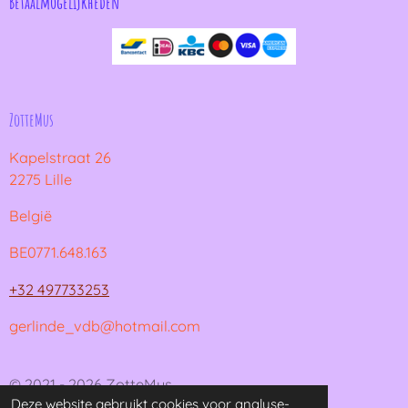
Betaalmogelijkheden
ZotteMus
Kapelstraat 26
2275 Lille
België
BE0771.648.163
+32 497733253
gerlinde_vdb@hotmail.com
© 2021 - 2026 ZotteMus
Deze website gebruikt cookies voor analyse-
Powered by
JouwWeb