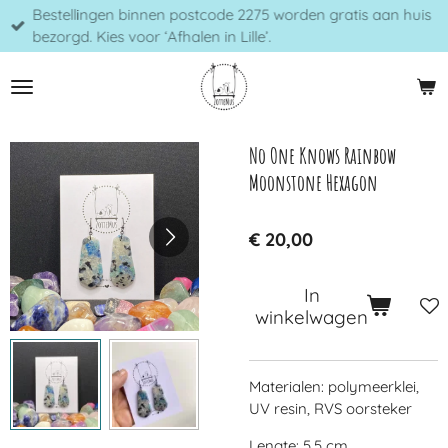
Bestellingen binnen postcode 2275 worden gratis aan huis
Ga
bezorgd. Kies voor ‘Afhalen in Lille’.
direct
naar
de
hoofdinhoud
No One Knows Rainbow
Moonstone Hexagon
€ 20,00
In
winkelwagen
Materialen: polymeerklei,
UV resin, RVS oorsteker
Lengte: 5,5 cm