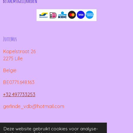
Betaalmogelijkheden
ZotteMus
Kapelstraat 26
2275 Lille
België
BE0771.648.163
+32 497733253
gerlinde_vdb@hotmail.com
© 2021 - 2026 ZotteMus
Deze website gebruikt cookies voor analyse-
Powered by
JouwWeb