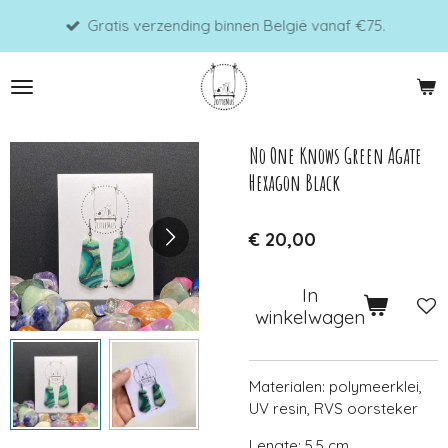
Ga
Gratis verzending binnen België vanaf €75.
direct
naar
de
hoofdinhoud
No One Knows Green Agate
Hexagon Black
€ 20,00
In
winkelwagen
Materialen: polymeerklei,
UV resin, RVS oorsteker
Lengte: 5,5 cm