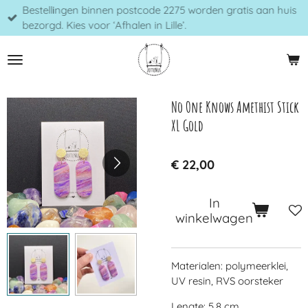
Bestellingen binnen postcode 2275 worden gratis aan huis
Ga
bezorgd. Kies voor ‘Afhalen in Lille’.
direct
naar
de
hoofdinhoud
No One Knows Amethist Stick
XL Gold
€ 22,00
In
winkelwagen
Materialen: polymeerklei,
UV resin, RVS oorsteker
Lengte: 5,8 cm