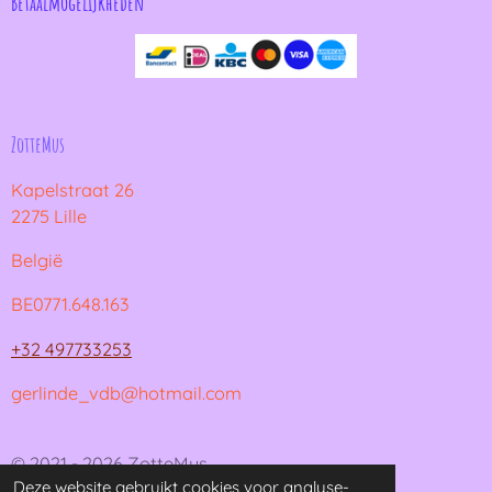
Betaalmogelijkheden
ZotteMus
Kapelstraat 26
2275 Lille
België
BE0771.648.163
+32 497733253
gerlinde_vdb@hotmail.com
© 2021 - 2026 ZotteMus
Deze website gebruikt cookies voor analyse-
Powered by
JouwWeb