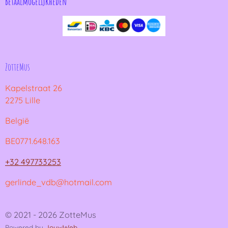
Betaalmogelijkheden
ZotteMus
Kapelstraat 26
2275 Lille
België
BE0771.648.163
+32 497733253
gerlinde_vdb@hotmail.com
© 2021 - 2026 ZotteMus
Powered by
JouwWeb