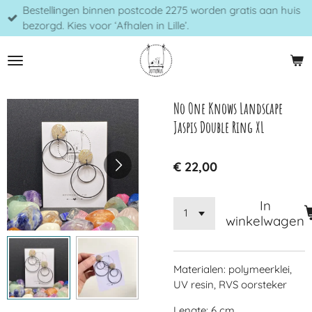
Bestellingen binnen postcode 2275 worden gratis aan huis
Ga
bezorgd. Kies voor ‘Afhalen in Lille’.
direct
naar
de
hoofdinhoud
No One Knows Landscape
Jaspis Double Ring XL
€ 22,00
In
winkelwagen
Materialen: polymeerklei,
UV resin, RVS oorsteker
Lengte: 6 cm