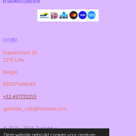
Betaalmogelijkheden
ZotteMus
Kapelstraat 26
2275 Lille
België
BE0771.648.163
+32 497733253
gerlinde_vdb@hotmail.com
© 2021 - 2026 ZotteMus
Deze website gebruikt cookies voor analyse-
Powered by
JouwWeb