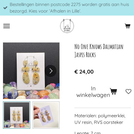
Bestellingen binnen postcode 2275 worden gratis aan huis
Ga
bezorgd. Kies voor ‘Afhalen in Lille’.
direct
naar
de
hoofdinhoud
No One Knows Dalmatian
Jaspis Rocks
€ 24,00
In
winkelwagen
Materialen: polymeerklei,
UV resin, RVS oorsteker
Lengte: 7 cm