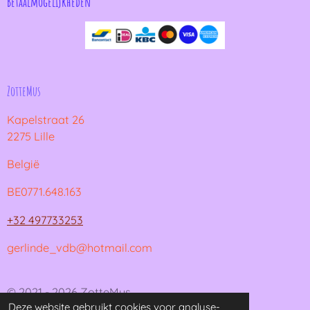
Betaalmogelijkheden
ZotteMus
Kapelstraat 26
2275 Lille
België
BE0771.648.163
+32 497733253
gerlinde_vdb@hotmail.com
© 2021 - 2026 ZotteMus
Deze website gebruikt cookies voor analyse-
Powered by
JouwWeb