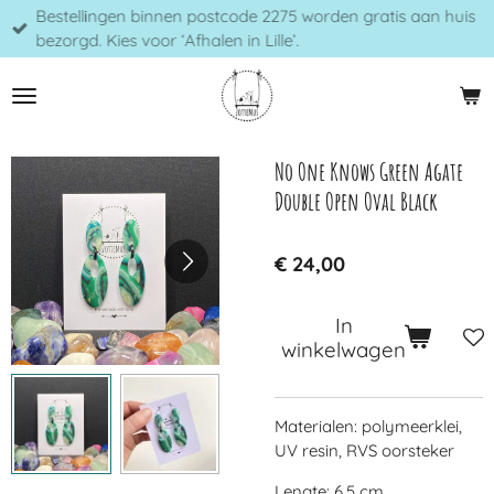
Bestellingen binnen postcode 2275 worden gratis aan huis
Ga
bezorgd. Kies voor ‘Afhalen in Lille’.
direct
naar
de
hoofdinhoud
No One Knows Green Agate
Double Open Oval Black
€ 24,00
In
winkelwagen
Materialen: polymeerklei,
UV resin, RVS oorsteker
Lengte: 6,5 cm