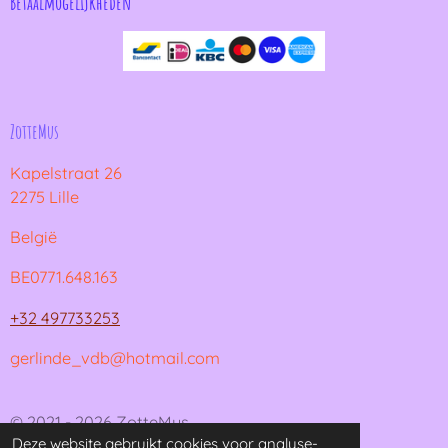
Betaalmogelijkheden
ZotteMus
Kapelstraat 26
2275 Lille
België
BE0771.648.163
+32 497733253
gerlinde_vdb@hotmail.com
© 2021 - 2026 ZotteMus
Deze website gebruikt cookies voor analyse-
Powered by
JouwWeb