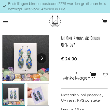
Bestellingen binnen postcode 2275 worden gratis aan huis
Ga
bezorgd. Kies voor ‘Afhalen in Lille’.
direct
naar
de
hoofdinhoud
No One Knows Mix Double
Open Oval
€ 24,00
In
winkelwagen
Materialen: polymeerklei,
UV resin, RVS oorsteker
Lengte: 6,5 cm