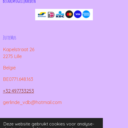
Betaalmogelijkheden
ZotteMus
Kapelstraat 26
2275 Lille
België
BE0771.648.163
+32 497733253
gerlinde_vdb@hotmail.com
© 2021 - 2026 ZotteMus
Deze website gebruikt cookies voor analyse-
Powered by
JouwWeb