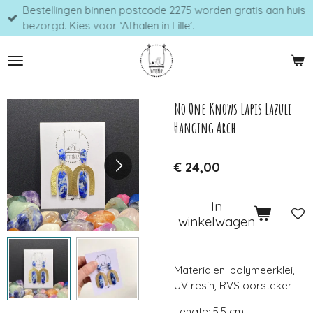
Bestellingen binnen postcode 2275 worden gratis aan huis
Ga
bezorgd. Kies voor ‘Afhalen in Lille’.
direct
naar
de
hoofdinhoud
No One Knows Lapis Lazuli
Hanging Arch
€ 24,00
In
winkelwagen
Materialen: polymeerklei,
UV resin, RVS oorsteker
Lengte: 5,5 cm