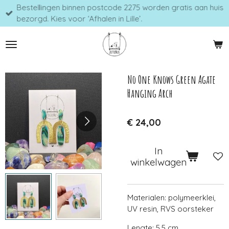
Bestellingen binnen postcode 2275 worden gratis aan huis
Ga
bezorgd. Kies voor ‘Afhalen in Lille’.
direct
naar
de
hoofdinhoud
No One Knows Green Agate
Hanging Arch
€ 24,00
In
winkelwagen
Materialen: polymeerklei,
UV resin, RVS oorsteker
Lengte: 5,5 cm