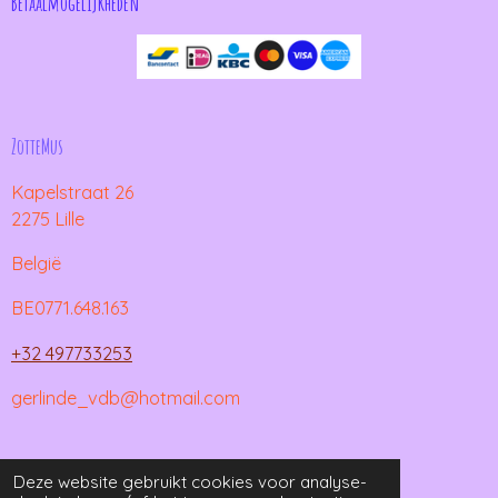
Betaalmogelijkheden
ZotteMus
Kapelstraat 26
2275 Lille
België
BE0771.648.163
+32 497733253
gerlinde_vdb@hotmail.com
© 2021 - 2026 ZotteMus
Deze website gebruikt cookies voor analyse-
Powered by
JouwWeb