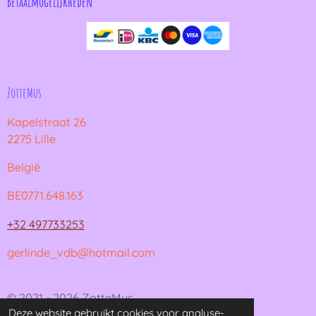
Betaalmogelijkheden
ZotteMus
Kapelstraat 26
2275 Lille
België
BE0771.648.163
+32 497733253
gerlinde_vdb@hotmail.com
© 2021 - 2026 ZotteMus
Deze website gebruikt cookies voor analyse-
Powered by
JouwWeb