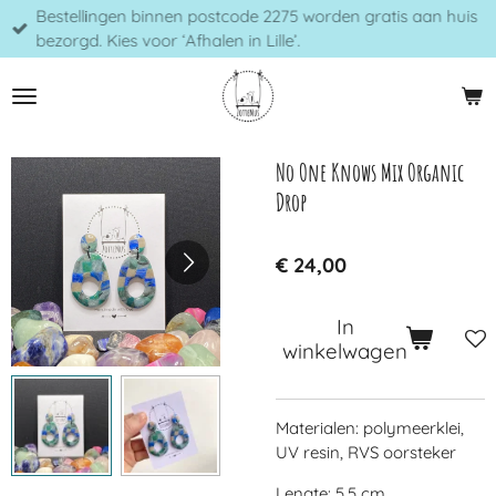
Bestellingen binnen postcode 2275 worden gratis aan huis
Ga
bezorgd. Kies voor ‘Afhalen in Lille’.
direct
naar
de
hoofdinhoud
No One Knows Mix Organic
Drop
€ 24,00
In
winkelwagen
Materialen: polymeerklei,
UV resin, RVS oorsteker
Lengte: 5,5 cm