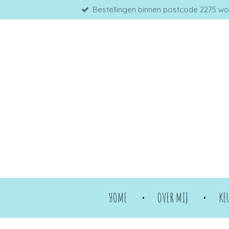
Bestellingen binnen postcode 2275 word
Ga
direct
naar
de
hoofdinhoud
HOME
OVER MIJ
KE