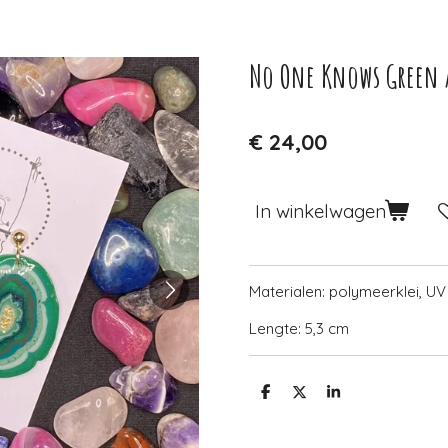
No One Knows Green 
€ 24,00
In winkelwagen
Materialen: polymeerklei, UV
Lengte: 5,3 cm
D
D
S
e
e
h
l
e
a
e
l
r