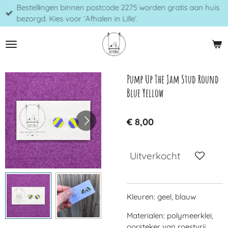
Bestellingen binnen postcode 2275 worden gratis aan huis
Ga
bezorgd. Kies voor ‘Afhalen in Lille’.
direct
naar
de
hoofdinhoud
Pump Up The Jam Stud Round
Blue Yellow
€ 8,00
Uitverkocht
Kleuren: geel, blauw
Materialen: polymeerklei,
oorsteker van roestvrij