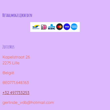
Betaalmogelijkheden
ZotteMus
Kapelstraat 26
2275 Lille
België
BE0771.648.163
+32 497733253
gerlinde_vdb@hotmail.com