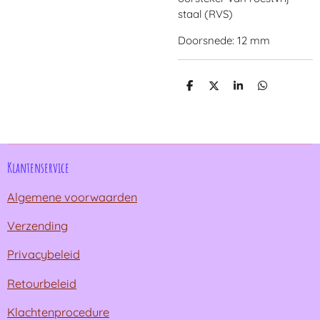
staal (RVS)
Doorsnede: 12 mm
D
D
S
D
e
e
h
e
l
e
a
l
e
l
r
e
n
e
n
Klantenservice
Algemene voorwaarden
Verzending
Privacybeleid
Retourbeleid
Klachtenprocedure