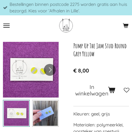
Bestellingen binnen postcode 2275 worden gratis aan huis
Ga
bezorgd. Kies voor ‘Afhalen in Lille’.
direct
naar
de
hoofdinhoud
Pump Up The Jam Stud Round
Grey Yellow
€ 8,00
In
winkelwagen
Kleuren: geel, grijs
Materialen: polymeerklei,
oorsteker van roestvrij