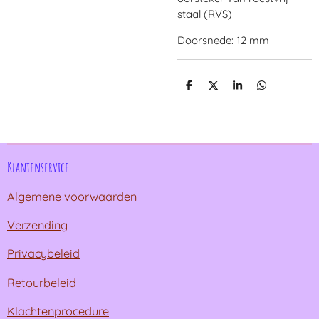
staal (RVS)
Doorsnede: 12 mm
D
D
S
D
e
e
h
e
l
e
a
l
e
l
r
e
n
e
n
Klantenservice
Algemene voorwaarden
Verzending
Privacybeleid
Retourbeleid
Klachtenprocedure