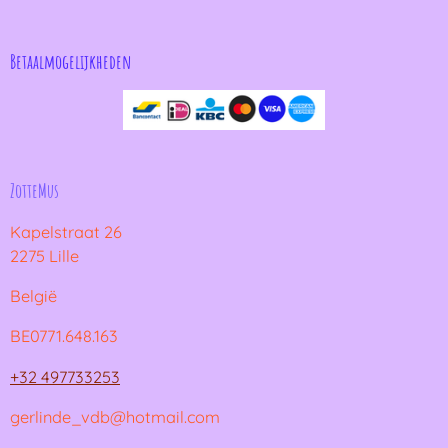
Betaalmogelijkheden
ZotteMus
Kapelstraat 26
2275 Lille
België
BE0771.648.163
+32 497733253
gerlinde_vdb@hotmail.com