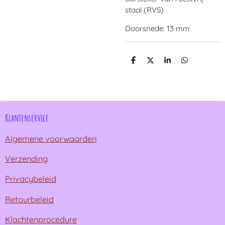
staal (RVS)
Doorsnede: 13 mm
D
D
S
D
e
e
h
e
l
e
a
l
e
l
r
e
n
e
n
Klantenservice
Algemene voorwaarden
Verzending
Privacybeleid
Retourbeleid
Klachtenprocedure