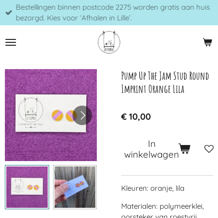
Bestellingen binnen postcode 2275 worden gratis aan huis
Ga
bezorgd. Kies voor ‘Afhalen in Lille’.
direct
naar
de
hoofdinhoud
Pump Up The Jam Stud Round
Imprint Orange Lila
€ 10,00
In
winkelwagen
Kleuren: oranje, lila
Materialen: polymeerklei,
oorsteker van roestvrij