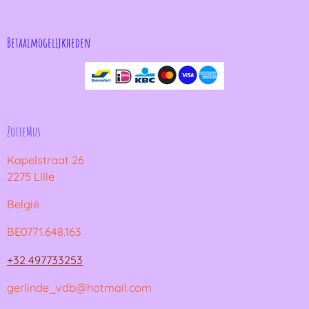
Betaalmogelijkheden
ZotteMus
Kapelstraat 26
2275 Lille
België
BE0771.648.163
+32 497733253
gerlinde_vdb@hotmail.com