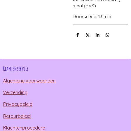
staal (RVS)
Doorsnede: 13 mm
D
D
S
D
e
e
h
e
l
e
a
l
e
l
r
e
n
e
n
Klantenservice
Algemene voorwaarden
Verzending
Privacybeleid
Retourbeleid
Klachtenprocedure