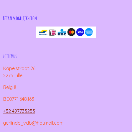
Betaalmogelijkheden
ZotteMus
Kapelstraat 26
2275 Lille
België
BE0771.648.163
+32 497733253
gerlinde_vdb@hotmail.com