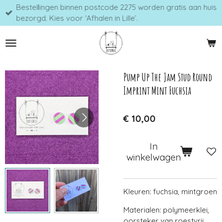
Bestellingen binnen postcode 2275 worden gratis aan huis
Ga
bezorgd. Kies voor ‘Afhalen in Lille’.
direct
naar
de
hoofdinhoud
Pump Up The Jam Stud Round
Imprint Mint Fuchsia
€ 10,00
In
winkelwagen
Kleuren: fuchsia, mintgroen
Materialen: polymeerklei,
oorsteker van roestvrij