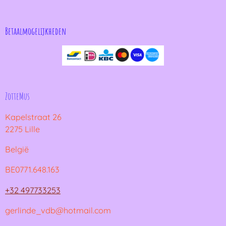
Betaalmogelijkheden
ZotteMus
Kapelstraat 26
2275 Lille
België
BE0771.648.163
+32 497733253
gerlinde_vdb@hotmail.com