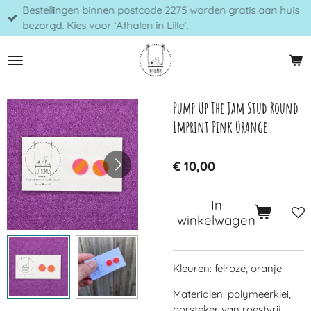
Bestellingen binnen postcode 2275 worden gratis aan huis
Ga
bezorgd. Kies voor ‘Afhalen in Lille’.
direct
naar
de
hoofdinhoud
Pump Up The Jam Stud Round
Imprint Pink Orange
€ 10,00
In
winkelwagen
Kleuren: felroze, oranje
Materialen: polymeerklei,
oorsteker van roestvrij