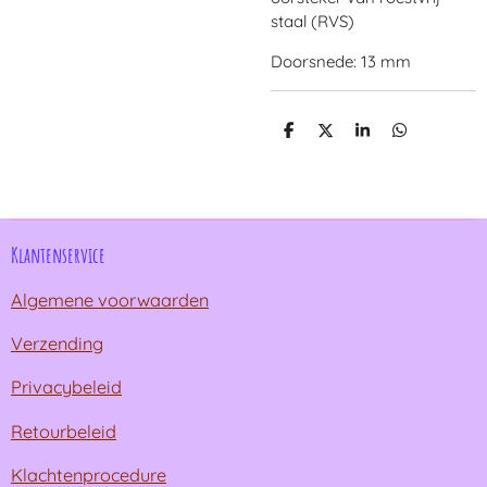
staal (RVS)
Doorsnede: 13 mm
D
D
S
D
e
e
h
e
l
e
a
l
e
l
r
e
n
e
n
Klantenservice
Algemene voorwaarden
Verzending
Privacybeleid
Retourbeleid
Klachtenprocedure