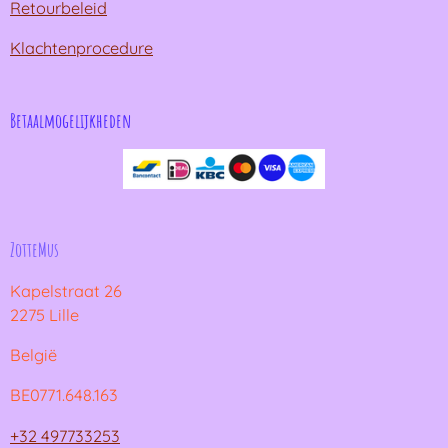
Retourbeleid
Klachtenprocedure
Betaalmogelijkheden
ZotteMus
Kapelstraat 26
2275 Lille
België
BE0771.648.163
+32 497733253