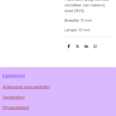
oorsteker van roestvrij
staal (RVS)
Breedte: 15 mm
Lengte: 15 mm
D
D
S
D
e
e
h
e
l
e
a
l
e
l
r
e
n
e
n
Klantenservice
Algemene voorwaarden
Verzending
Privacybeleid