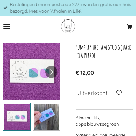
Bestellingen binnen postcode 2275 worden gratis aan huis
Ga
bezorgd. Kies voor ‘Afhalen in Lille’.
direct
naar
de
hoofdinhoud
Pump Up The Jam Stud Square
Lila Petrol
€ 12,00
Uitverkocht
Kleuren: lila,
appelblauwzeegroen
Materialen: polymeerklei,