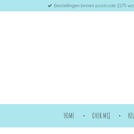
Bestellingen binnen postcode 2275 word
Ga
direct
naar
de
hoofdinhoud
HOME
OVER MIJ
KE