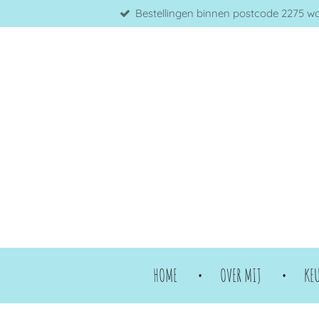
Bestellingen binnen postcode 2275 word
Ga
direct
naar
de
hoofdinhoud
HOME
OVER MIJ
KE