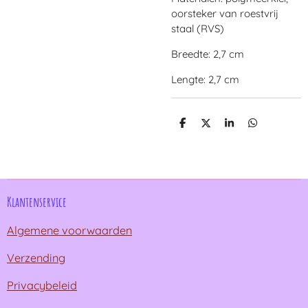
oorsteker van roestvrij
staal (RVS)
Breedte: 2,7 cm
Lengte: 2,7 cm
D
D
S
D
e
e
h
e
l
e
a
l
e
l
r
e
n
e
n
Klantenservice
Algemene voorwaarden
Verzending
Privacybeleid