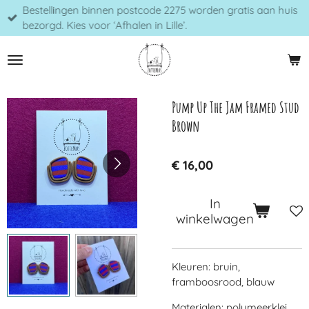
Bestellingen binnen postcode 2275 worden gratis aan huis
Ga
bezorgd. Kies voor ‘Afhalen in Lille’.
direct
naar
de
hoofdinhoud
Pump Up The Jam Framed Stud
Brown
€ 16,00
In
winkelwagen
Kleuren: bruin,
framboosrood, blauw
Materialen: polymeerklei,