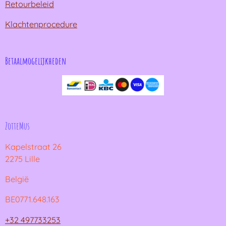
Retourbeleid
Klachtenprocedure
Betaalmogelijkheden
ZotteMus
Kapelstraat 26
2275 Lille
België
BE0771.648.163
+32 497733253