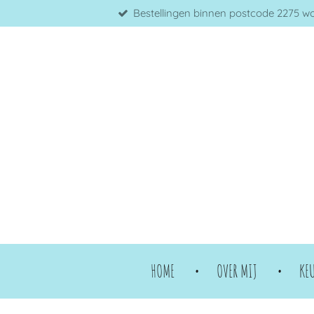
Bestellingen binnen postcode 2275 word
Ga
direct
naar
de
hoofdinhoud
HOME
OVER MIJ
KE