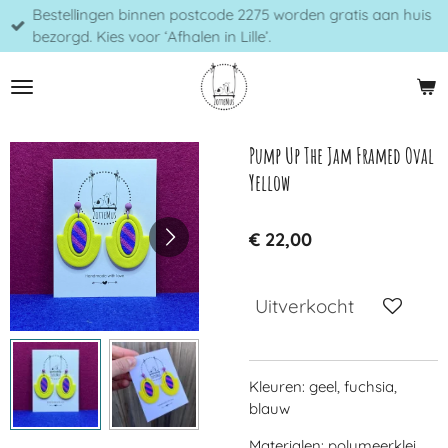
Bestellingen binnen postcode 2275 worden gratis aan huis
Ga
bezorgd. Kies voor ‘Afhalen in Lille’.
direct
naar
de
hoofdinhoud
Pump Up The Jam Framed Oval
Yellow
€ 22,00
Uitverkocht
Kleuren: geel, fuchsia,
blauw
Materialen: polymeerklei,