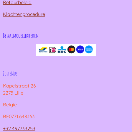
Retourbeleid
Klachtenprocedure
Betaalmogelijkheden
ZotteMus
Kapelstraat 26
2275 Lille
België
BE0771.648.163
+32 497733253