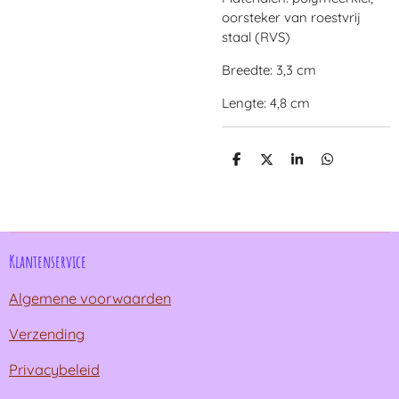
oorsteker van roestvrij
staal (RVS)
Breedte: 3,3 cm
Lengte: 4,8 cm
D
D
S
D
e
e
h
e
l
e
a
l
e
l
r
e
n
e
n
Klantenservice
Algemene voorwaarden
Verzending
Privacybeleid