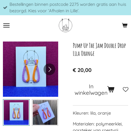
Bestellingen binnen postcode 2275 worden gratis aan huis
Ga
bezorgd. Kies voor ‘Afhalen in Lille’.
direct
naar
de
hoofdinhoud
Pump Up The Jam Double Drop
Lila Orange
€ 20,00
In
winkelwagen
Kleuren: lila, oranje
Materialen: polymeerklei,
oorsteker van roestvrij