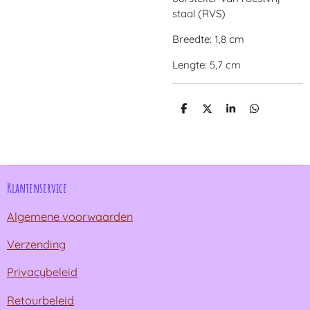
staal (RVS)
Breedte: 1,8 cm
Lengte: 5,7 cm
D
D
S
D
e
e
h
e
l
e
a
l
e
l
r
e
n
e
n
Klantenservice
Algemene voorwaarden
Verzending
Privacybeleid
Retourbeleid