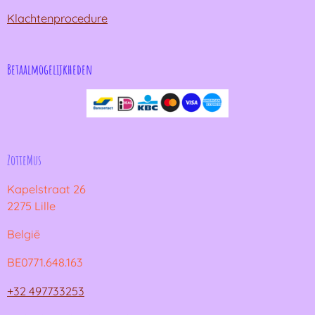
Klachtenprocedure
Betaalmogelijkheden
ZotteMus
Kapelstraat 26
2275 Lille
België
BE0771.648.163
+32 497733253