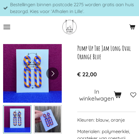
Bestellingen binnen postcode 2275 worden gratis aan huis
Ga
bezorgd. Kies voor ‘Afhalen in Lille’.
direct
naar
de
hoofdinhoud
Pump Up The Jam Long Oval
Orange Blue
€ 22,00
In
winkelwagen
Kleuren: blauw, oranje
Materialen: polymeerklei,
oorsteker van roestvrij