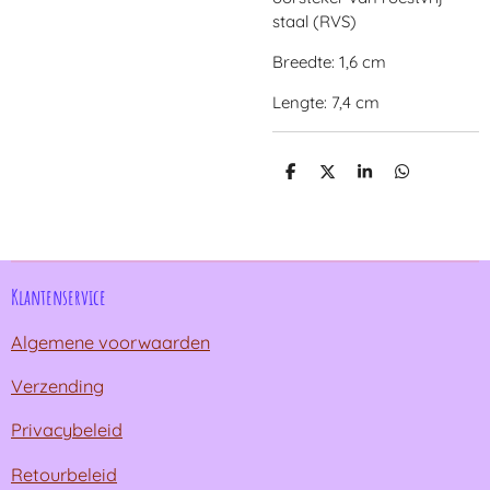
staal (RVS)
Breedte: 1,6 cm
Lengte: 7,4 cm
D
D
S
D
e
e
h
e
l
e
a
l
e
l
r
e
n
e
n
Klantenservice
Algemene voorwaarden
Verzending
Privacybeleid
Retourbeleid