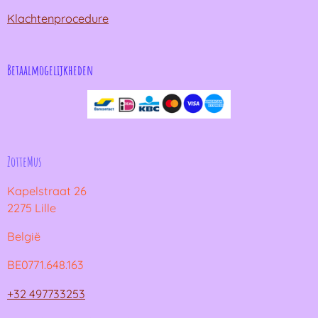
Klachtenprocedure
Betaalmogelijkheden
ZotteMus
Kapelstraat 26
2275 Lille
België
BE0771.648.163
+32 497733253