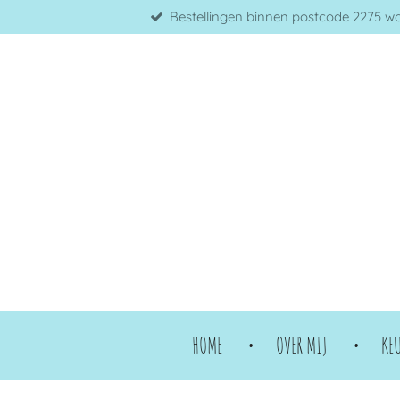
Bestellingen binnen postcode 2275 word
Ga
direct
naar
de
hoofdinhoud
HOME
OVER MIJ
KE