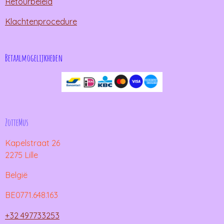
Retourbeleid
Klachtenprocedure
Betaalmogelijkheden
ZotteMus
Kapelstraat 26
2275 Lille
België
BE0771.648.163
+32 497733253