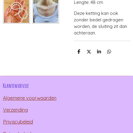
Lengte: 48 cm
Deze ketting kan ook
zonder bedel gedragen
worden, de sluiting zit dan
achteraan.
D
D
S
D
e
e
h
e
l
e
a
l
e
l
r
e
n
e
n
Klantenservice
Algemene voorwaarden
Verzending
Privacybeleid