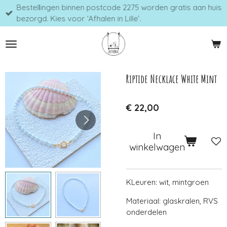
Bestellingen binnen postcode 2275 worden gratis aan huis
Ga
bezorgd. Kies voor ‘Afhalen in Lille’.
direct
naar
de
hoofdinhoud
Riptide Necklace White Mint
€ 22,00
In
winkelwagen
KLeuren: wit, mintgroen
Materiaal: glaskralen, RVS
onderdelen