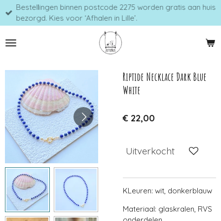
Bestellingen binnen postcode 2275 worden gratis aan huis
Ga
bezorgd. Kies voor ‘Afhalen in Lille’.
direct
naar
de
hoofdinhoud
Riptide Necklace Dark Blue
White
€ 22,00
Uitverkocht
KLeuren: wit, donkerblauw
Materiaal: glaskralen, RVS
onderdelen