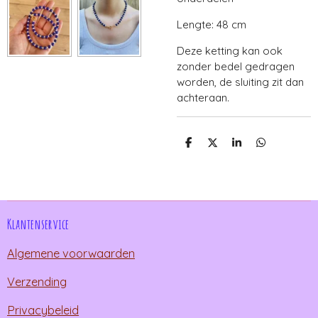
Lengte: 48 cm
Deze ketting kan ook
zonder bedel gedragen
worden, de sluiting zit dan
achteraan.
D
D
S
D
e
e
h
e
l
e
a
l
e
l
r
e
n
e
n
Klantenservice
Algemene voorwaarden
Verzending
Privacybeleid