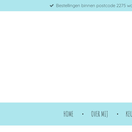
Bestellingen binnen postcode 2275 word
Ga
direct
naar
de
hoofdinhoud
HOME
OVER MIJ
KE