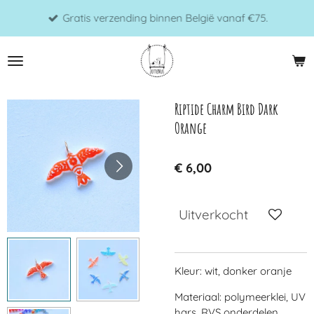
Ga
Gratis verzending binnen België vanaf €75.
direct
naar
de
hoofdinhoud
Riptide Charm Bird Dark
Orange
€ 6,00
Uitverkocht
Kleur: wit, donker oranje
Materiaal: polymeerklei, UV
hars, RVS onderdelen