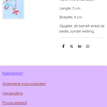
Lengte: 3 cm
Breedte: 4 cm
Opgelet: dit betreft enkel de
bedel, zonder ketting.
D
D
S
D
e
e
h
e
l
e
a
l
e
l
r
e
n
e
n
Klantenservice
Algemene voorwaarden
Verzending
Privacybeleid