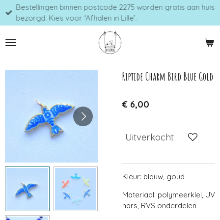
Bestellingen binnen postcode 2275 worden gratis aan huis
Ga
bezorgd. Kies voor ‘Afhalen in Lille’.
direct
naar
de
hoofdinhoud
Riptide Charm Bird Blue Gold
€ 6,00
Uitverkocht
Kleur: blauw, goud
Materiaal: polymeerklei, UV
hars, RVS onderdelen