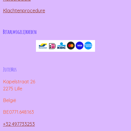
Klachtenprocedure
Betaalmogelijkheden
ZotteMus
Kapelstraat 26
2275 Lille
België
BE0771.648.163
+32 497733253