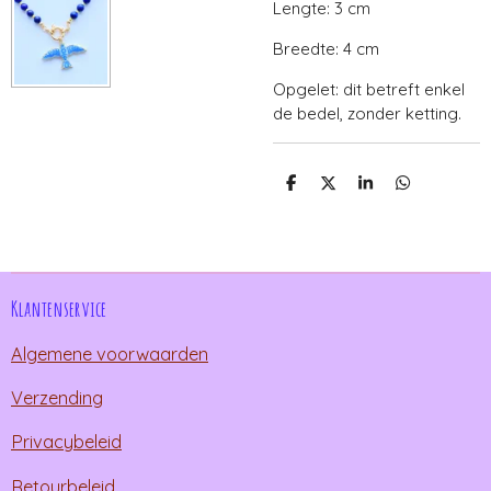
Lengte: 3 cm
Breedte: 4 cm
Opgelet: dit betreft enkel
de bedel, zonder ketting.
D
D
S
D
e
e
h
e
l
e
a
l
e
l
r
e
n
e
n
Klantenservice
Algemene voorwaarden
Verzending
Privacybeleid
Retourbeleid