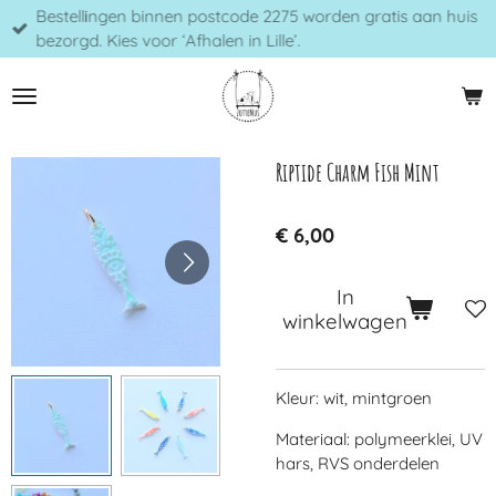
Bestellingen binnen postcode 2275 worden gratis aan huis
Ga
bezorgd. Kies voor ‘Afhalen in Lille’.
direct
naar
de
hoofdinhoud
Riptide Charm Fish Mint
€ 6,00
In
winkelwagen
Kleur: wit, mintgroen
Materiaal: polymeerklei, UV
hars, RVS onderdelen