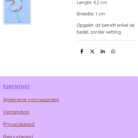
Lengte: 4,2 cm
Breedte: 1 cm
Opgelet: dit betreft enkel de
bedel, zonder ketting.
D
D
S
D
e
e
h
e
l
e
a
l
e
l
r
e
n
e
n
Klantenservice
Algemene voorwaarden
Verzending
Privacybeleid
Retourbeleid