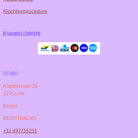
Klachtenprocedure
Betaalmogelijkheden
ZotteMus
Kapelstraat 26
2275 Lille
België
BE0771.648.163
+32 497733253