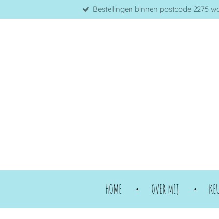
Bestellingen binnen postcode 2275 word
Ga
direct
naar
de
hoofdinhoud
HOME
OVER MIJ
KE