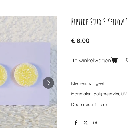
Riptide Stud S Yellow 1
€ 8,00
In winkelwagen
Kleuren: wit, geel
Materialen: polymeerklei, UV
Doorsnede: 1,5 cm
D
D
S