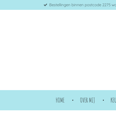
Bestellingen binnen postcode 2275 word
Ga
direct
naar
de
hoofdinhoud
HOME
OVER MIJ
KE