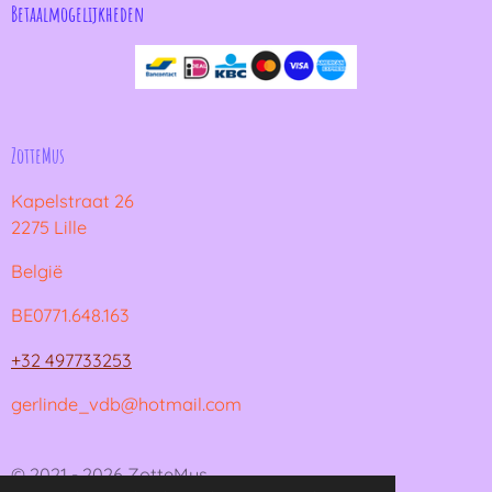
Betaalmogelijkheden
ZotteMus
Kapelstraat 26
2275 Lille
België
BE0771.648.163
+32 497733253
gerlinde_vdb@hotmail.com
© 2021 - 2026 ZotteMus