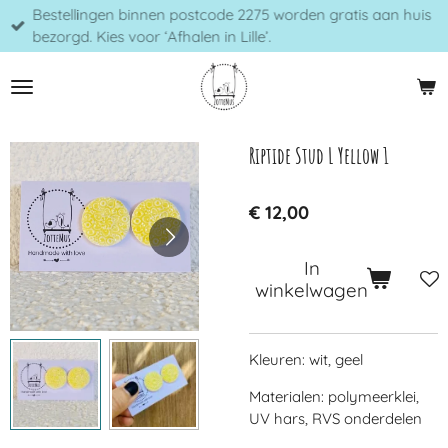
Bestellingen binnen postcode 2275 worden gratis aan huis
Ga
bezorgd. Kies voor ‘Afhalen in Lille’.
direct
naar
de
hoofdinhoud
Riptide Stud L Yellow 1
€ 12,00
In
winkelwagen
Kleuren: wit, geel
Materialen: polymeerklei,
UV hars, RVS onderdelen