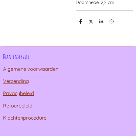
Doorsnede: 2,2 cm
D
D
S
D
e
e
h
e
l
e
a
l
e
l
r
e
n
e
n
Klantenservice
Algemene voorwaarden
Verzending
Privacybeleid
Retourbeleid
Klachtenprocedure