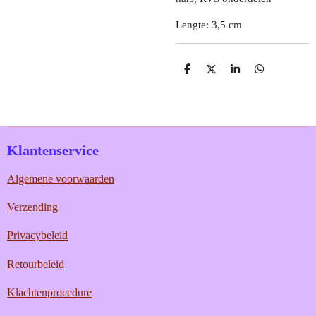
Lengte: 3,5 cm
D
D
S
D
e
e
h
e
l
e
a
l
e
l
r
e
n
e
n
Klantenservice
Algemene voorwaarden
Verzending
Privacybeleid
Retourbeleid
Klachtenprocedure