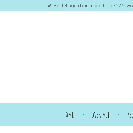
Bestellingen binnen postcode 2275 word
Ga
direct
naar
de
hoofdinhoud
HOME
OVER MIJ
KE