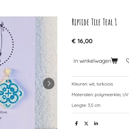
Riptide Tile Teal 1
€ 16,00
In winkelwagen
Kleuren: wit, turkoois
Materialen: polymeerklei, U
Lengte: 3,5 cm
D
D
S