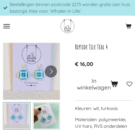
Bestellingen binnen postcode 2275 worden gratis aan huis
Ga
bezorgd. Kies voor ‘Afhalen in Lille’.
direct
naar
de
hoofdinhoud
Riptide Tile Teal 4
€ 16,00
In
winkelwagen
Kleuren: wit, turkoois
Materialen: polymeerklei,
UV hars, RVS onderdelen