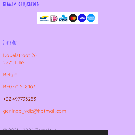
Betaalmogelijkheden
ZotteMus
Kapelstraat 26
2275 Lille
België
BE0771.648.163
+32 497733253
gerlinde_vdb@hotmail.com
© 2021 - 2026 ZotteMus