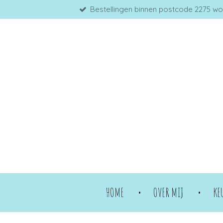
Bestellingen binnen postcode 2275 word
Ga
direct
naar
de
hoofdinhoud
HOME
OVER MIJ
KE