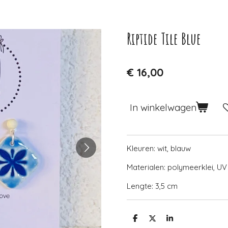
Riptide Tile Blue
€ 16,00
In winkelwagen
Kleuren: wit, blauw
Materialen: polymeerklei, U
Lengte: 3,5 cm
D
D
S