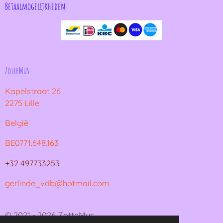
Betaalmogelijkheden
ZotteMus
Kapelstraat 26
2275 Lille
België
BE0771.648.163
+32 497733253
gerlinde_vdb@hotmail.com
© 2021 - 2026 ZotteMus