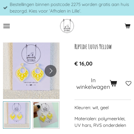
Bestellingen binnen postcode 2275 worden gratis aan huis
Ga
bezorgd. Kies voor ‘Afhalen in Lille’.
direct
naar
de
hoofdinhoud
Riptide Lotus Yellow
€ 16,00
In
winkelwagen
Kleuren: wit, geel
Materialen: polymeerklei,
UV hars, RVS onderdelen