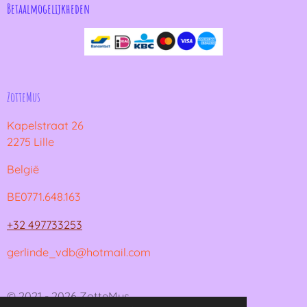
Betaalmogelijkheden
ZotteMus
Kapelstraat 26
2275 Lille
België
BE0771.648.163
+32 497733253
gerlinde_vdb@hotmail.com
© 2021 - 2026 ZotteMus