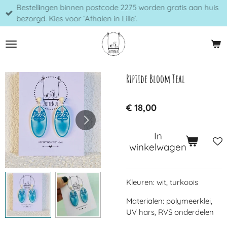
Bestellingen binnen postcode 2275 worden gratis aan huis
Ga
bezorgd. Kies voor ‘Afhalen in Lille’.
direct
naar
de
hoofdinhoud
Riptide Bloom Teal
€ 18,00
In
winkelwagen
Kleuren: wit, turkoois
Materialen: polymeerklei,
UV hars, RVS onderdelen