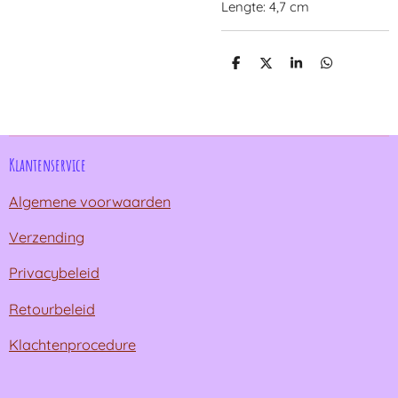
Lengte: 4,7 cm
D
D
S
D
e
e
h
e
l
e
a
l
e
l
r
e
n
e
n
Klantenservice
Algemene voorwaarden
Verzending
Privacybeleid
Retourbeleid
Klachtenprocedure