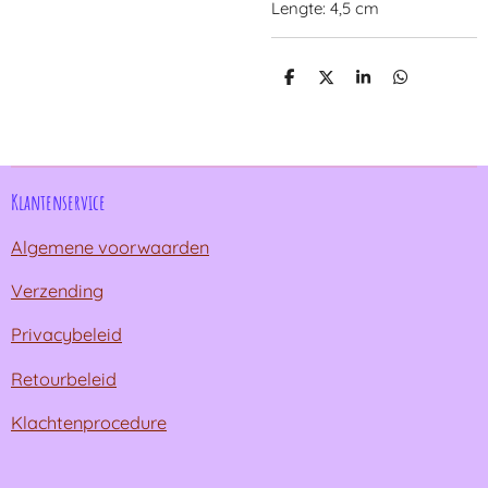
Lengte: 4,5 cm
D
D
S
D
e
e
h
e
l
e
a
l
e
l
r
e
n
e
n
Klantenservice
Algemene voorwaarden
Verzending
Privacybeleid
Retourbeleid
Klachtenprocedure