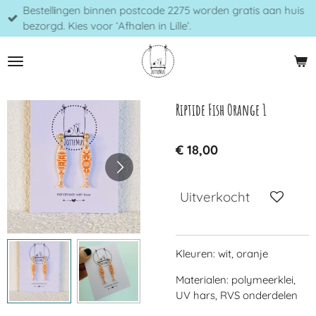
Bestellingen binnen postcode 2275 worden gratis aan huis
Ga
bezorgd. Kies voor ‘Afhalen in Lille’.
direct
naar
de
hoofdinhoud
Riptide Fish Orange 1
€ 18,00
Uitverkocht
Kleuren: wit, oranje
Materialen: polymeerklei,
UV hars, RVS onderdelen