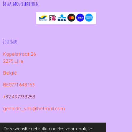
Betaalmogelijkheden
ZotteMus
Kapelstraat 26
2275 Lille
België
BE0771.648.163
+32 497733253
gerlinde_vdb@hotmail.com
© 2021 - 2026 ZotteMus
Deze website gebruikt cookies voor analyse-