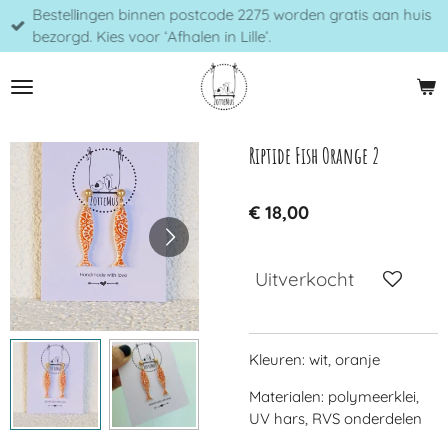
Bestellingen binnen postcode 2275 worden gratis aan huis
Ga
bezorgd. Kies voor ‘Afhalen in Lille’.
direct
naar
de
hoofdinhoud
Riptide Fish Orange 2
€ 18,00
Uitverkocht
Kleuren: wit, oranje
Materialen: polymeerklei,
UV hars, RVS onderdelen