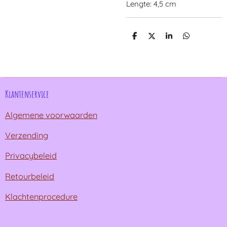
Lengte: 4,5 cm
D
D
S
D
e
e
h
e
l
e
a
l
e
l
r
e
n
e
n
Klantenservice
Algemene voorwaarden
Verzending
Privacybeleid
Retourbeleid
Klachtenprocedure