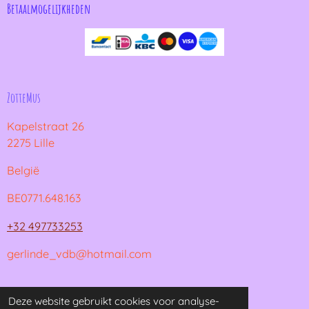
Betaalmogelijkheden
ZotteMus
Kapelstraat 26
2275 Lille
België
BE0771.648.163
+32 497733253
gerlinde_vdb@hotmail.com
© 2021 - 2026 ZotteMus
Deze website gebruikt cookies voor analyse-