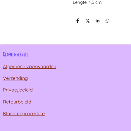
Lengte: 4,5 cm
D
D
S
D
e
e
h
e
l
e
a
l
e
l
r
e
n
e
n
Klantenservice
Algemene voorwaarden
Verzending
Privacybeleid
Retourbeleid
Klachtenprocedure