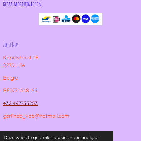
Betaalmogelijkheden
ZotteMus
Kapelstraat 26
2275 Lille
België
BE0771.648.163
+32 497733253
gerlinde_vdb@hotmail.com
© 2021 - 2026 ZotteMus
Deze website gebruikt cookies voor analyse-