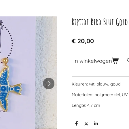
Riptide Bird Blue Gold
€ 20,00
In winkelwagen
Kleuren: wit, blauw, goud
Materialen: polymeerklei, UV
Lengte: 4,7 cm
D
D
S