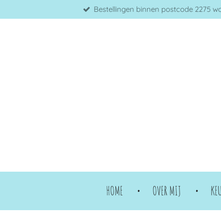
Bestellingen binnen postcode 2275 word
Ga
direct
naar
de
hoofdinhoud
HOME
OVER MIJ
KE