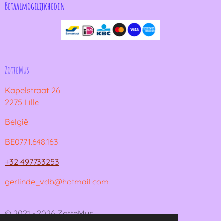
Betaalmogelijkheden
ZotteMus
Kapelstraat 26
2275 Lille
België
BE0771.648.163
+32 497733253
gerlinde_vdb@hotmail.com
© 2021 - 2026 ZotteMus