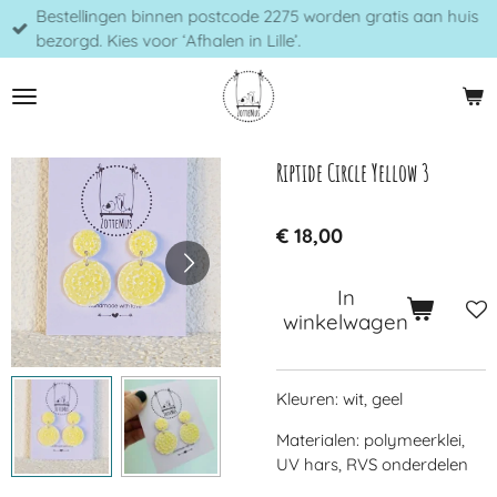
Bestellingen binnen postcode 2275 worden gratis aan huis
Ga
bezorgd. Kies voor ‘Afhalen in Lille’.
direct
naar
de
hoofdinhoud
Riptide Circle Yellow 3
€ 18,00
In
winkelwagen
Kleuren: wit, geel
Materialen: polymeerklei,
UV hars, RVS onderdelen