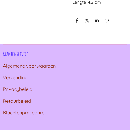
Lengte: 4,2 cm
D
D
S
D
e
e
h
e
l
e
a
l
e
l
r
e
n
e
n
Klantenservice
Algemene voorwaarden
Verzending
Privacybeleid
Retourbeleid
Klachtenprocedure