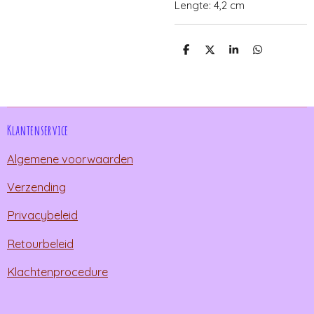
Lengte: 4,2 cm
D
D
S
D
e
e
h
e
l
e
a
l
e
l
r
e
n
e
n
Klantenservice
Algemene voorwaarden
Verzending
Privacybeleid
Retourbeleid
Klachtenprocedure