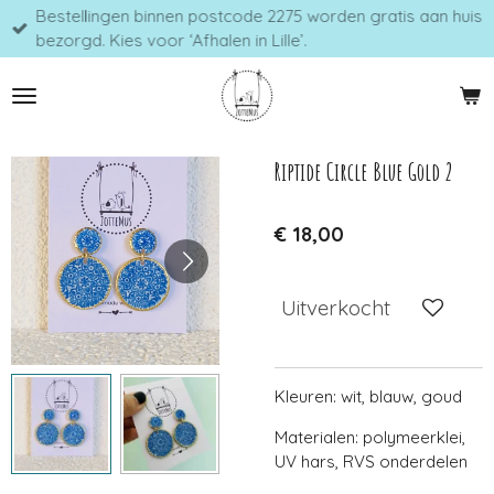
Bestellingen binnen postcode 2275 worden gratis aan huis
Ga
bezorgd. Kies voor ‘Afhalen in Lille’.
direct
naar
de
hoofdinhoud
Riptide Circle Blue Gold 2
€ 18,00
Uitverkocht
Kleuren: wit, blauw, goud
Materialen: polymeerklei,
UV hars, RVS onderdelen