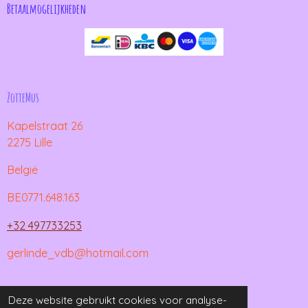
Betaalmogelijkheden
ZotteMus
Kapelstraat 26
2275 Lille
België
BE0771.648.163
+32 497733253
gerlinde_vdb@hotmail.com
© 2021 - 2026 ZotteMus
Deze website gebruikt cookies voor analyse-