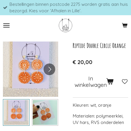
Bestellingen binnen postcode 2275 worden gratis aan huis
Ga
bezorgd. Kies voor ‘Afhalen in Lille’.
direct
naar
de
hoofdinhoud
Riptide Double Circle Orange
€ 20,00
In
winkelwagen
Kleuren: wit, oranje
Materialen: polymeerklei,
UV hars, RVS onderdelen