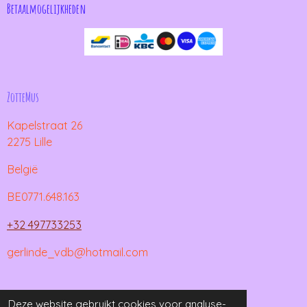
Betaalmogelijkheden
ZotteMus
Kapelstraat 26
2275 Lille
België
BE0771.648.163
+32 497733253
gerlinde_vdb@hotmail.com
© 2021 - 2026 ZotteMus
Deze website gebruikt cookies voor analyse-