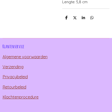
Lengte: 5,8 cm
D
D
S
D
e
e
h
e
l
e
a
l
e
l
r
e
n
e
n
Klantenservice
Algemene voorwaarden
Verzending
Privacybeleid
Retourbeleid
Klachtenprocedure