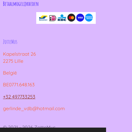
Betaalmogelijkheden
ZotteMus
Kapelstraat 26
2275 Lille
België
BE0771.648.163
+32 497733253
gerlinde_vdb@hotmail.com
© 2021 - 2026 ZotteMus