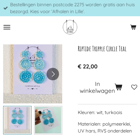
Bestellingen binnen postcode 2275 worden gratis aan huis
Ga
bezorgd. Kies voor ‘Afhalen in Lille’.
direct
naar
de
hoofdinhoud
Riptide Tripple Circle Teal
€ 22,00
In
winkelwagen
Kleuren: wit, turkoois
Materialen: polymeerklei,
UV hars, RVS onderdelen